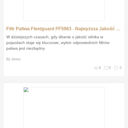
Filtr Paliwa Fleetguard FF5963 - Najwyższa Jakość i Doskonała Ochrona Silnika
W dzisiejszych czasach, gdy dbanie o jakość silnika w
pojazdach staje się kluczowe, wybór odpowiednich filtrów
paliwa jest niezbędny
By Janey
8
0
0