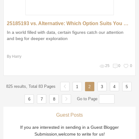
25185193 vs. Alternative: Which Option Suits You Best?
In a world filled with data, certain figures catch our attention
and beg for deeper exploration
By Harry
25
0
0
825 results, Total 83 Pages
1
2
3
4
5
Go to Page
6
7
8
Guest Posts
If you are interested in sending in a Guest Blogger
Submission,welcome to write for us!