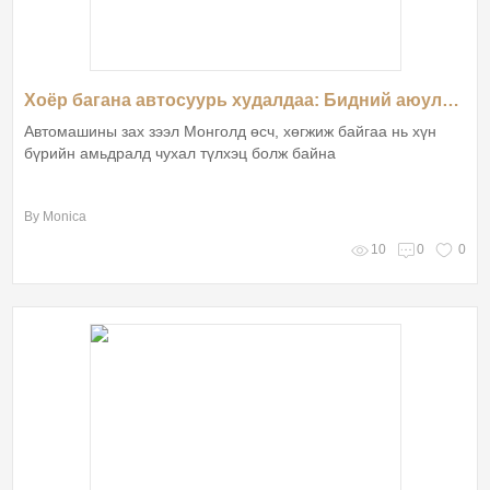
Хоёр багана автосуурь худалдаа: Бидний аюулгүй байдалд аюул занал учирч байна уу?
Автомашины зах зээл Монголд өсч, хөгжиж байгаа нь хүн
бүрийн амьдралд чухал түлхэц болж байна
By Monica
10
0
0