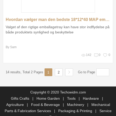
Hvordan vælger man den bedste 18*12*40 MAP emballagetray?
Valget af den rigtige emballagetray kan have stor indflydelse på
både produktets synlighed og beskyttelse
By Sam
142
0
0
14 results, Total 2 Pages
Go to Page
1
2
Copyright © 2020 Techoeidm.com
Gifts Crafts
|
Home Garden
|
Tools
|
Hardware
|
Agriculture
|
Food & Beverage
|
Machinery
|
Mechanical
Parts & Fabrication Services
|
Packaging & Printing
|
Service