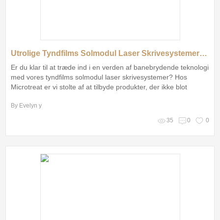
Utrolige Tyndfilms Solmodul Laser Skrivesystemer – Oplev Fremtiden!
Er du klar til at træde ind i en verden af banebrydende teknologi
med vores tyndfilms solmodul laser skrivesystemer? Hos
Microtreat er vi stolte af at tilbyde produkter, der ikke blot
opfylder, men også overgår dine forventninger! Hvem kunne
By Evelyn y
have forestillet sig, at så meget innovation kunne komme fra
danske udviklere?
35
0
0