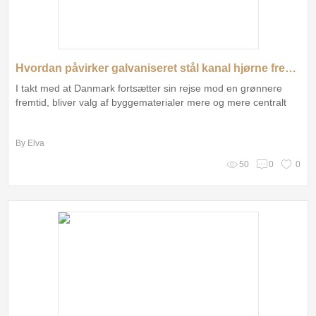
Hvordan påvirker galvaniseret stål kanal hjørne fremtiden for bæredygtigt byggeri i Danmark?
I takt med at Danmark fortsætter sin rejse mod en grønnere
fremtid, bliver valg af byggematerialer mere og mere centralt
By Elva
50
0
0