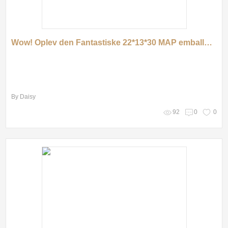
Wow! Oplev den Fantastiske 22*13*30 MAP emballagetray fra Anasheen!
By Daisy
92
0
0