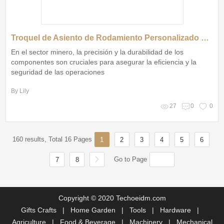
Troquel de Asiento de Rodamiento Personalizado para Minería de Hongmaoda
En el sector minero, la precisión y la durabilidad de los
componentes son cruciales para asegurar la eficiencia y la
seguridad de las operaciones
By Lily
27
0
0
160 results, Total 16 Pages
1
2
3
4
5
6
Go to Page
7
8
Copyright © 2020 Techoeidm.com
Gifts Crafts
|
Home Garden
|
Tools
|
Hardware
|
Agriculture
|
Food & Beverage
|
Machinery
|
Mechanical