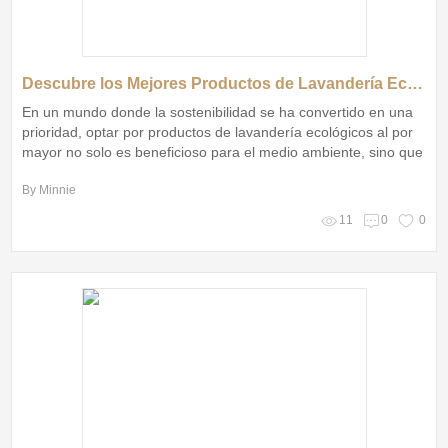
Descubre los Mejores Productos de Lavandería Ecológicos al por Mayor para un Hogar Sostenible
En un mundo donde la sostenibilidad se ha convertido en una
prioridad, optar por productos de lavandería ecológicos al por
mayor no solo es beneficioso para el medio ambiente, sino que
también ayuda a los consumidores a cuidar su salud y la de
By Minnie
sus familias
11
0
0