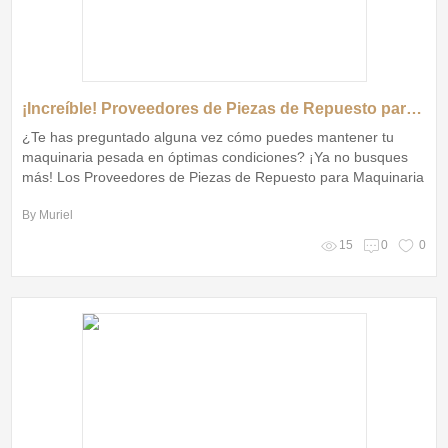
¡Increíble! Proveedores de Piezas de Repuesto para Maquinaria Pesada a Tu Alcance
¿Te has preguntado alguna vez cómo puedes mantener tu
maquinaria pesada en óptimas condiciones? ¡Ya no busques
más! Los Proveedores de Piezas de Repuesto para Maquinaria
Pesada están aquí para transformar tu experiencia,
By Muriel
asegurando que tu equipo siempre funcione como nuevo
15
0
0