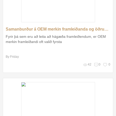
Samanburður á OEM merkin framleiðanda og öðrum vörum
Fyrir þá sem eru að leita að hágæða framleiðendum, er OEM
merkin framleiðandi oft valið fyrsta
By Friday
42
0
0