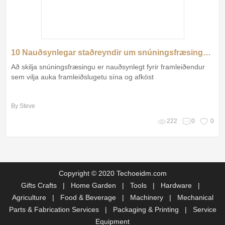
10 Nauðsynlegar staðreyndir um snúningsfræsingu sem þú þarft að vita
Að skilja snúningsfræsingu er nauðsynlegt fyrir framleiðendur
sem vilja auka framleiðslugetu sína og afköst
By Steve
222
0
0
Copyright © 2020 Techoeidm.com
Gifts Crafts
|
Home Garden
|
Tools
|
Hardware
|
Agriculture
|
Food & Beverage
|
Machinery
|
Mechanical
Parts & Fabrication Services
|
Packaging & Printing
|
Service
Equipment