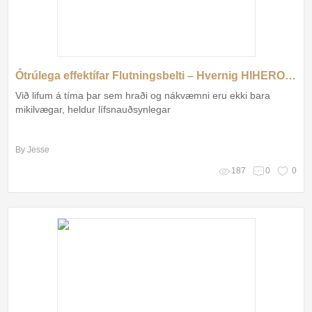
Ótrúlega effektífar Flutningsbelti – Hvernig HIHERO breytir öllu!
Við lifum á tíma þar sem hraði og nákvæmni eru ekki bara
mikilvægar, heldur lífsnauðsynlegar
By Jesse
187
0
0