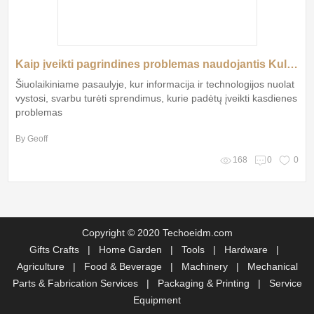
Kaip įveikti pagrindines problemas naudojantis Kulkos mova?
Šiuolaikiniame pasaulyje, kur informacija ir technologijos nuolat
vystosi, svarbu turėti sprendimus, kurie padėtų įveikti kasdienes
problemas
By Geoff
168
0
0
Copyright © 2020 Techoeidm.com
Gifts Crafts
|
Home Garden
|
Tools
|
Hardware
|
Agriculture
|
Food & Beverage
|
Machinery
|
Mechanical
Parts & Fabrication Services
|
Packaging & Printing
|
Service
Equipment