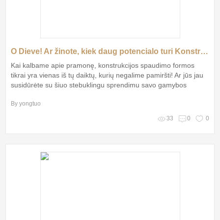
O Dieve! Ar žinote, kiek daug potencialo turi Konstrukcijos spaudimo formos?
Kai kalbame apie pramonę, konstrukcijos spaudimo formos
tikrai yra vienas iš tų daiktų, kurių negalime pamiršti! Ar jūs jau
susidūrėte su šiuo stebuklingu sprendimu savo gamybos
procese? Nepaisant to, ar esate patyręs pramonės
By yongtuo
profesionalas, ar pradedantis verslininkas, šios formos gali tapti
jūsų verslo klestėjimo raktu
33
0
0