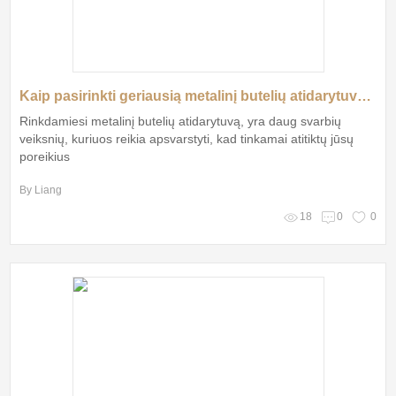
Kaip pasirinkti geriausią metalinį butelių atidarytuvą savo poreikiams?
Rinkdamiesi metalinį butelių atidarytuvą, yra daug svarbių
veiksnių, kuriuos reikia apsvarstyti, kad tinkamai atitiktų jūsų
poreikius
By Liang
18
0
0