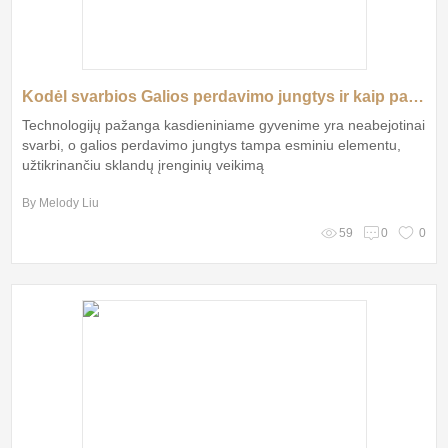
Kodėl svarbios Galios perdavimo jungtys ir kaip pasirinkti teisingas?
Technologijų pažanga kasdieniniame gyvenime yra neabejotinai
svarbi, o galios perdavimo jungtys tampa esminiu elementu,
užtikrinančiu sklandų įrenginių veikimą
By Melody Liu
59
0
0