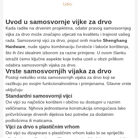
Udio:
Uvod u samosvornje vijke za drvo
Kada radite na drvenim projektima, odabir pravog samosvornjeg
vijka za drvo može značajno utjecati na kvalitetu i trajnost vašeg
rada. Samosvornji vijci za drvo, poput onih marke
Shenghang
Hardware
, nude sjajnu kombinaciju čvrstoće i lakoće korištenja,
što ih čini idealnim izborom za razne primjene. U ovom članku
istražit ćemo ključne aspekte koje treba uzeti u obzir prilikom
odabira samosvornjih vijaka za drvo.
Vrste samosvornjih vijaka za drvo
Postoji nekoliko vrsta samosvornjih vijaka za drvo koji se
razlikuju po svojim funkcionalnostima i primjenama. Glavne vrste
uključuju:
Standardni samosvornji vijci
Ovi vijci su najčešće korišteni i obično su dostupni u raznim
veličinama. Njihova jednostavna konstrukcija omogućava lako
pričvršćivanje drvenih dijelova bez potrebe za dodatnim
podlošcima ili maticama.
Vijci za drvo s plastičnim vrhom
Ovi vijci su dizajnirani s plastičnim vrhom kako bi se spriječilo