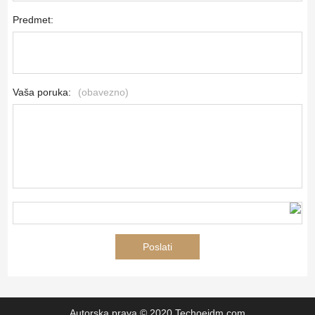
Predmet:
Vaša poruka:
(obavezno)
Autorska prava © 2020 Techoeidm.com