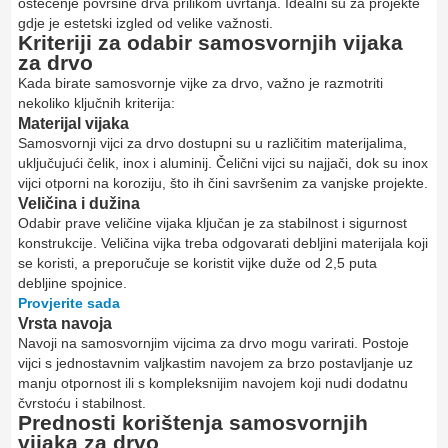
oštećenje površine drva prilikom uvrtanja. Idealni su za projekte
gdje je estetski izgled od velike važnosti.
Kriteriji za odabir samosvornjih vijaka
za drvo
Kada birate samosvornje vijke za drvo, važno je razmotriti
nekoliko ključnih kriterija:
Materijal vijaka
Samosvornji vijci za drvo dostupni su u različitim materijalima,
uključujući čelik, inox i aluminij. Čelični vijci su najjači, dok su inox
vijci otporni na koroziju, što ih čini savršenim za vanjske projekte.
Veličina i dužina
Odabir prave veličine vijaka ključan je za stabilnost i sigurnost
konstrukcije. Veličina vijka treba odgovarati debljini materijala koji
se koristi, a preporučuje se koristit vijke duže od 2,5 puta
debljine spojnice.
Provjerite sada
Vrsta navoja
Navoji na samosvornjim vijcima za drvo mogu varirati. Postoje
vijci s jednostavnim valjkastim navojem za brzo postavljanje uz
manju otpornost ili s kompleksnijim navojem koji nudi dodatnu
čvrstoću i stabilnost.
Prednosti korištenja samosvornjih
vijaka za drvo