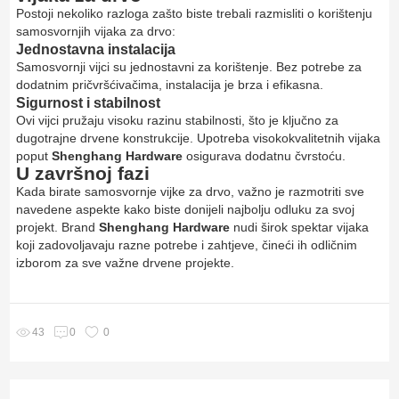
Postoji nekoliko razloga zašto biste trebali razmisliti o korištenju
samosvornjih vijaka za drvo:
Jednostavna instalacija
Samosvornji vijci su jednostavni za korištenje. Bez potrebe za
dodatnim pričvršćivačima, instalacija je brza i efikasna.
Sigurnost i stabilnost
Ovi vijci pružaju visoku razinu stabilnosti, što je ključno za
dugotrajne drvene konstrukcije. Upotreba visokokvalitetnih vijaka
poput
Shenghang Hardware
osigurava dodatnu čvrstoću.
U završnoj fazi
Kada birate samosvornje vijke za drvo, važno je razmotriti sve
navedene aspekte kako biste donijeli najbolju odluku za svoj
projekt. Brand
Shenghang Hardware
nudi širok spektar vijaka
koji zadovoljavaju razne potrebe i zahtjeve, čineći ih odličnim
izborom za sve važne drvene projekte.
0
43
0