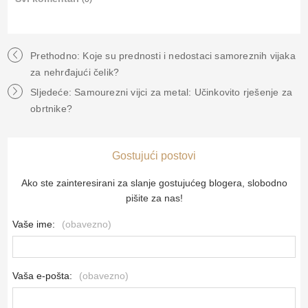
Prethodno: Koje su prednosti i nedostaci samoreznih vijaka
za nehrđajući čelik?
Sljedeće: Samourezni vijci za metal: Učinkovito rješenje za
obrtnike?
Gostujući postovi
Ako ste zainteresirani za slanje gostujućeg blogera, slobodno
pišite za nas!
Vaše ime:
(obavezno)
Vaša e-pošta:
(obavezno)