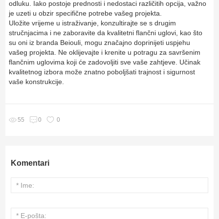
odluku. Iako postoje prednosti i nedostaci različitih opcija, važno
je uzeti u obzir specifične potrebe vašeg projekta.
Uložite vrijeme u istraživanje, konzultirajte se s drugim
stručnjacima i ne zaboravite da kvalitetni flančni uglovi, kao što
su oni iz branda Beiouli, mogu značajno doprinijeti uspjehu
vašeg projekta. Ne oklijevajte i krenite u potragu za savršenim
flančnim uglovima koji će zadovoljiti sve vaše zahtjeve. Učinak
kvalitetnog izbora može znatno poboljšati trajnost i sigurnost
vaše konstrukcije.
0
55
0
Komentari