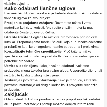
vlažnim uvjetima.
Kako odabrati flančne uglove
Evo nekoliko ključnih koraka koje trebate slijediti prilikom odabira
flančnih uglova za svoj projekt:
Procijenite projektne zahtjeve
: Razmotrite težinu i vrstu
materijala koji ćete koristiti. Ako radite s težim materijalima,
odaberite čvrste uglove od čelika.
Istražite tržište
: Pogledajte različite proizvođače prirubničkih
kutnika. Preporučujemo marku Beiouli, koja nudi visokokvalitetne
prirubničke kutnike prilagođene raznim potrebama i projektima.
Konzultirajte tehničke specifikacije
: Pročitajte tehničke
specifikacije kako biste osigurali da flančni uglovi zadovoljavaju
potrebne standarde.
Uzmite u obzir cijenu
: Iako je važno odabrati kvalitetne
proizvode, cijena također igra važnu ulogu. Usporedite cijene, ali
ne žrtvujte kvalitetu zbog niže cijene.
Testiranje i povratne informacije
: Ako je moguće, zatražite
povratne informacije od drugih korisnika ili provjerite recenzije
proizvoda.
Zaključak
Odabir idealnih kutova prirubnica za vaš projekt nije lak zadatak,
ali uz prave informacije i pristup možete donijeti informiranu