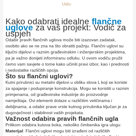
Udio:
Kako odabrati idealne
flančne
uglove
za vaš projekt: Vodič za
uspjeh
Odabir pravih flančnih uglova može biti izazovan zadatak,
osobito ako se ne zna na što obratiti pažnju. Flančni uglovi su
ključni dijelovi u raznim građevinskim i inženjerskim projektima,
pa je važno donijeti informiranu odluku. U ovom vodiču pružit
ćemo vam savjete o tome kako učiniti pravi izbor, kao i prednosti
i nedostatke različitih opcija.
Što su flančni uglovi?
Kutni prirubnici su metalni dijelovi u obliku slova L koji se koriste
za spajanje i podupiranje konstrukcija. Mogu se koristiti u raznim
primjenama, od građevinske industrije do proizvodnje
namještaja. Ovi elementi dolaze u različitim veličinama i
debljinama, a odabir prave vrste kutnog prirubnika ključan je za
dugovječnost i stabilnost vaših projekata.
Važnost odabira pravih flančnih ugla
Prilikom odabira kutova boka, nekoliko čimbenika igra ulogu:
Materijal
: Flančni uglovi mogu biti izrađeni od različitih