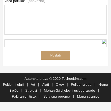
Vaša poruka:
(obavezno)
Autorska prava © 2020 Techoeidm.com
Pokloni i obrti
|
Vrt
|
Alati
|
Okov
|
Poljoprivreda
|
Hrana
i piće
|
Strojevi
|
Mehanički dijelovi i usluge izrade
|
Pakiranje i tisak
|
Servisna oprema
|
Mapa stranice