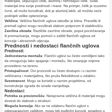
materijala, uključujući čelik, aluminij i nehrđajući čelik. Svaki
materijal ima svoje prednosti i mane. Na primjer, čelik je izuzetno
čvrst, ali može korodirati, dok je aluminij lakši, ali možda neće
podnijeti velike opterećenja.
Veličina
: Veličina flančnih uglova također je bitna. Preveliki ili
premali uglovi mogu rezultirati slabom potporom ili stabilnošću.
Završna obrada
: Različite završne obrade, poput pocinčavanja
ili premazivanja, mogu pomoći u zaštiti flančnih uglova od
korozije i abrazivnih utjecaja.
Prednosti i nedostaci flančnih uglova
Prednosti:
Jednostavna montaža
: Flančni uglovi su često osmišljeni tako
da omogućuju lako spajanje i montažu, što smanjuje vrijeme
provedeno na terenu.
Pristupačnost
: Ovi proizvodi su često dostupni i u raznim
veličinama i materijalima, što pruža fleksibilnost u odabiru.
Svestranost
: Mogu se koristiti u raznim projektima, od
konstrukcije zgrada do izrade namještaja.
Nedostaci:
Potreba za preciznošću
: Neispravna veličina ili materijal mogu
dovesti do slabosti u strukturi.
Moguća korozija
: Ako se ne odaberu flančni uglovi s
odgovarajućom zaštitom, mogu biti podložni koroziji, posebno u