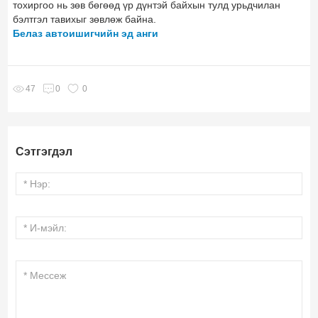
тохиргоо нь зөв бөгөөд үр дүнтэй байхын тулд урьдчилан
бэлтгэл тавихыг зөвлөж байна.
Белаз автоишигчийн эд анги
0
47
0
Сэтгэгдэл