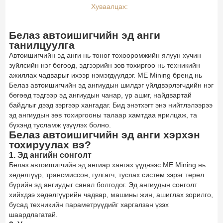
Хуваалцах:
Белаз автоишигчийн эд анги
танилцуулга
Автоишигчийн эд анги нь тоног төхөөрөмжийн ялуун хүчин
зүйлсийн нэг бөгөөд, эдгээрийн зөв тохиргоо нь техникийн
ажиллах чадварыг ихээр нэмэгдүүлдэг. ME Mining бренд нь
Белаз автоишигчийн эд ангиудын шилдэг үйлдвэрлэгчдийн нэг
бөгөөд тэдгээр эд ангиудын чанар, үр ашиг, найдвартай
байдлыг дээд зэргээр хангадаг. Бид энэтхэгт энэ нийтлэлээрээ
эд ангиудын зөв тохиргооны талаар хамтдаа ярилцаж, та
бүхэнд тусламж үзүүлэх болно.
Белаз автоишигчийн эд анги хэрхэн
тохируулах вэ?
1. Эд ангийн сонголт
Белаз автоишигчийн эд ангиар хангах үүднээс ME Mining нь
хөдөлгүүр, трансмиссон, гулгагч, туслах систем зэрэг төрөл
бүрийн эд ангиудыг санал болгодог. Эд ангиудын сонголт
хийхдээ хөдөлгүүрийн чадвар, машины жин, ашиглах зорилго,
бусад техникийн параметрүүдийг харгалзан үзэх
шаардлагатай.