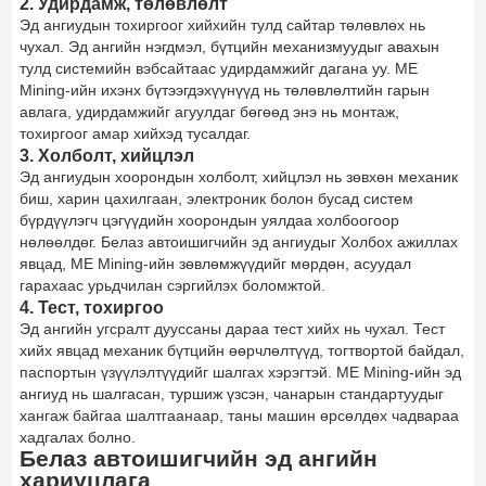
2. Удирдамж, төлөвлөлт
Эд ангиудын тохиргоог хийхийн тулд сайтар төлөвлөх нь
чухал. Эд ангийн нэгдмэл, бүтцийн механизмуудыг авахын
тулд системийн вэбсайтаас удирдамжийг дагана уу. ME
Mining-ийн ихэнх бүтээгдэхүүнүүд нь төлөвлөлтийн гарын
авлага, удирдамжийг агуулдаг бөгөөд энэ нь монтаж,
тохиргоог амар хийхэд тусалдаг.
3. Холболт, хийцлэл
Эд ангиудын хоорондын холболт, хийцлэл нь зөвхөн механик
биш, харин цахилгаан, электроник болон бусад систем
бүрдүүлэгч цэгүүдийн хоорондын уялдаа холбоогоор
нөлөөлдөг. Белаз автоишигчийн эд ангиудыг Холбох ажиллах
явцад, ME Mining-ийн зөвлөмжүүдийг мөрдөн, асуудал
гарахаас урьдчилан сэргийлэх боломжтой.
4. Тест, тохиргоо
Эд ангийн угсралт дууссаны дараа тест хийх нь чухал. Тест
хийх явцад механик бүтцийн өөрчлөлтүүд, тогтвортой байдал,
паспортын үзүүлэлтүүдийг шалгах хэрэгтэй. ME Mining-ийн эд
ангиуд нь шалгасан, туршиж үзсэн, чанарын стандартуудыг
хангаж байгаа шалтгаанаар, таны машин өрсөлдөх чадвараа
хадгалах болно.
Белаз автоишигчийн эд ангийн
хариуцлага