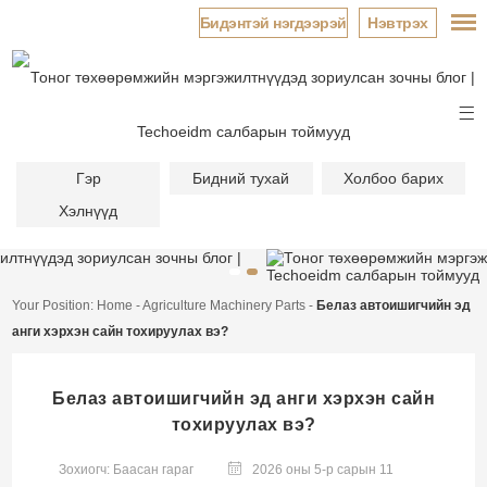
Бидэнтэй нэгдээрэй
Нэвтрэх
Гэр
Бидний тухай
Холбоо барих
Хэлнүүд
Your Position:
Home
-
Agriculture Machinery Parts
-
Белаз автоишигчийн эд
анги хэрхэн сайн тохируулах вэ?
Белаз автоишигчийн эд анги хэрхэн сайн
тохируулах вэ?
Зохиогч: Баасан гараг
2026 оны 5-р сарын 11