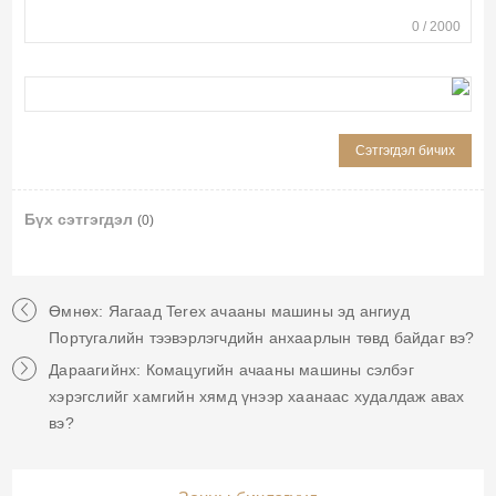
0
/
2000
Бүх сэтгэгдэл
(0)
Өмнөх: Яагаад Terex ачааны машины эд ангиуд
Португалийн тээвэрлэгчдийн анхаарлын төвд байдаг вэ?
Дараагийнх: Комацугийн ачааны машины сэлбэг
хэрэгслийг хамгийн хямд үнээр хаанаас худалдаж авах
вэ?