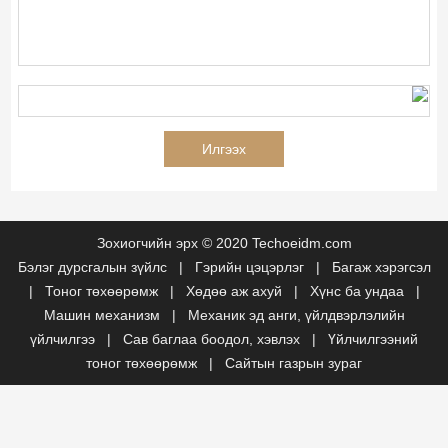
Зохиогчийн эрх © 2020 Techoeidm.com
Бэлэг дурсгалын зүйлс
|
Гэрийн цэцэрлэг
|
Багаж хэрэгсэл
|
Тоног төхөөрөмж
|
Хөдөө аж ахуй
|
Хүнс ба ундаа
|
Машин механизм
|
Механик эд анги, үйлдвэрлэлийн
үйлчилгээ
|
Сав баглаа боодол, хэвлэх
|
Үйлчилгээний
тоног төхөөрөмж
|
Сайтын газрын зураг