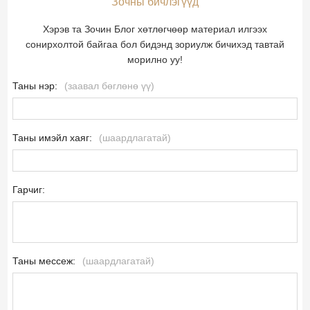
Зочны бичлэгүүд
Хэрэв та Зочин Блог хөтлөгчөөр материал илгээх
сонирхолтой байгаа бол бидэнд зориулж бичихэд тавтай
морилно уу!
Таны нэр:
(заавал бөглөнө үү)
Таны имэйл хаяг:
(шаардлагатай)
Гарчиг:
Таны мессеж:
(шаардлагатай)