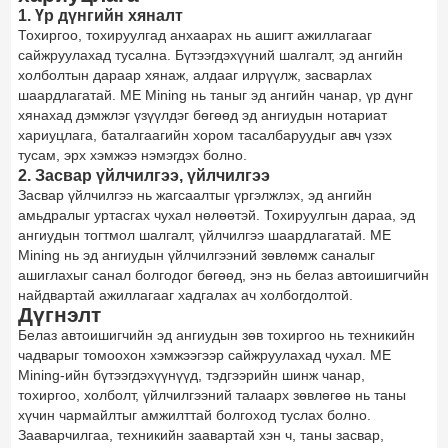
1. Үр дүнгийн хяналт
Тохиргоо, тохируулгад анхаарах нь ашигт ажиллагааг
сайжруулахад тусална. Бүтээгдэхүүний шалгалт, эд ангийн
холболтын дараар хянаж, алдааг илрүүлж, засварлах
шаардлагатай. ME Mining нь таныг эд ангийн чанар, үр дүнг
хянахад дэмжлэг үзүүлдэг бөгөөд эд ангиудын нотариат
хариуцлага, баталгаагийн хором тасалбаруудыг авч үзэх
тусам, эрх хэмжээ нэмэгдэх болно.
2. Засвар үйлчилгээ, үйлчилгээ
Засвар үйлчилгээ нь жагсаалтыг үргэлжлэх, эд ангийн
амьдралыг уртасгах чухал нөлөөтэй. Тохируулгын дараа, эд
ангиудын тогтмол шалгалт, үйлчилгээ шаардлагатай. ME
Mining нь эд ангиудын үйлчилгээний зөвлөмж саналыг
ашиглахыг санал болгодог бөгөөд, энэ нь белаз автоишигчийн
найдвартай ажиллагааг хадгалах ач холбогдолтой.
Дүгнэлт
Белаз автоишигчийн эд ангиудын зөв тохиргоо нь техникийн
чадварыг томоохон хэмжээгээр сайжруулахад чухал. ME
Mining-ийн бүтээгдэхүүнүүд, тэдгээрийн шинж чанар,
тохиргоо, холболт, үйлчилгээний талаарх зөвлөгөө нь таны
хүчин чармайлтыг амжилттай болгоход туслах болно.
Зааварчилгаа, техникийн заавартай хэн ч, таны засвар,