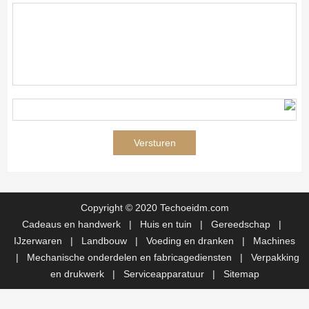
Copyright © 2020 Techoeidm.com
Cadeaus en handwerk
|
Huis en tuin
|
Gereedschap
|
IJzerwaren
|
Landbouw
|
Voeding en dranken
|
Machines
|
Mechanische onderdelen en fabricagediensten
|
Verpakking
en drukwerk
|
Serviceapparatuur
|
Sitemap