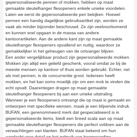
gepersonaliseerde pennen of mokken, hebben op maat
gemaakte sleutelhanger flesopeners enkele unieke voordelen.
Laten we eerst de gepersonaliseerde pen bekijken. Hoewel
pennen een handig dagelijkse gebruiksartikel zijn, worden ze
vaak als minder bijzonder beschouwd. Ze zijn veelvoorkomend
en kunnen snel opgaan in de massa van andere
kantoorartikelen. Aan de andere kant zijn op maat gemaakte
sleutelhanger flesopeners opvallend en nuttig, waardoor ze
gemakkelijker in het geheugen van de ontvanger blijven.
Een ander vergelijkbaar product zijn gepersonaliseerde mokken.
Mokken zijn altijd een geliefd geschenk, vooral omdat ze bij de
meeste mensen op kantoor of thuis worden gebruikt. Echter, net
als met pennen, is de concurrentie groot. Iedereen heeft
mokken, en het kan soms moeilijk zijn om een mok te vinden die
echt opvalt. Daarentegen dragen op maat gemaakte
sleutelhanger flesopeners bij aan een unieke uitstraling.
Wanneer je een flesopeners ontvangt die op maat is gemaakt en
ontworpen met specifieke wensen, maak je een blijvende indruk.
BUFAN, een gerenommeerd merk dat gespecialiseerd is in
gepersonaliseerde items, biedt een breed scala aan op maat
gemaakte sleutelhanger flesopeners die perfect voldoen aan de
verwachtingen van klanten. BUFAN staat bekend om hun
aandacht voor detail en het gebruik van hoogwaardige