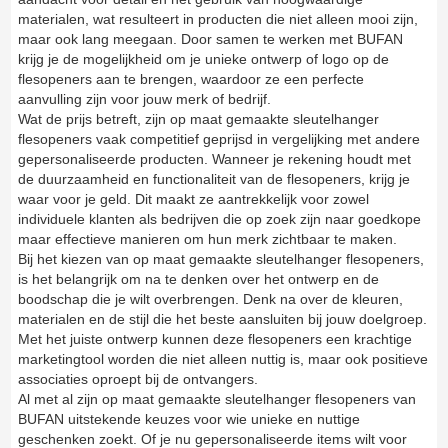
materialen, wat resulteert in producten die niet alleen mooi zijn,
maar ook lang meegaan. Door samen te werken met BUFAN
krijg je de mogelijkheid om je unieke ontwerp of logo op de
flesopeners aan te brengen, waardoor ze een perfecte
aanvulling zijn voor jouw merk of bedrijf.
Wat de prijs betreft, zijn op maat gemaakte sleutelhanger
flesopeners vaak competitief geprijsd in vergelijking met andere
gepersonaliseerde producten. Wanneer je rekening houdt met
de duurzaamheid en functionaliteit van de flesopeners, krijg je
waar voor je geld. Dit maakt ze aantrekkelijk voor zowel
individuele klanten als bedrijven die op zoek zijn naar goedkope
maar effectieve manieren om hun merk zichtbaar te maken.
Bij het kiezen van op maat gemaakte sleutelhanger flesopeners,
is het belangrijk om na te denken over het ontwerp en de
boodschap die je wilt overbrengen. Denk na over de kleuren,
materialen en de stijl die het beste aansluiten bij jouw doelgroep.
Met het juiste ontwerp kunnen deze flesopeners een krachtige
marketingtool worden die niet alleen nuttig is, maar ook positieve
associaties oproept bij de ontvangers.
Al met al zijn op maat gemaakte sleutelhanger flesopeners van
BUFAN uitstekende keuzes voor wie unieke en nuttige
geschenken zoekt. Of je nu gepersonaliseerde items wilt voor