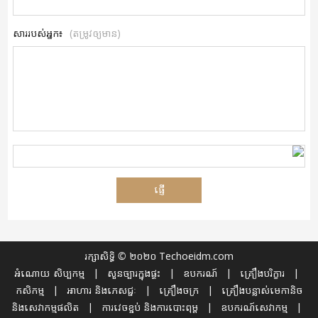
សាររបស់អ្នក៖
(តម្រូវឲ្យមាន)
រក្សាសិទ្ធិ © ២០២០ Techoeidm.com
អំណោយ សិប្បកម្ម
|
សួនច្បារក្នុងផ្ទះ
|
ឧបករណ៍
|
គ្រឿងបរិក្ខារ
|
កសិកម្ម
|
អាហារ និងភេសជ្ជៈ
|
គ្រឿងចក្រ
|
គ្រឿងបន្លាស់មេកានិច
និងសេវាកម្មផលិត
|
ការវេចខ្ចប់ និងការបោះពុម្ព
|
ឧបករណ៍សេវាកម្ម
|