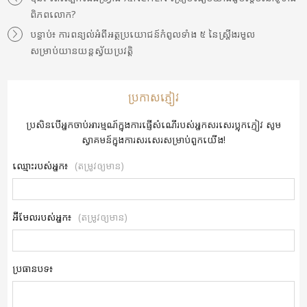
ពិភពលោក?
បន្ទាប់៖ ការពន្យល់អំពីអត្ថប្រយោជន៍កំពូលទាំង ៥ នៃស្ព្រីងរមួល
សម្រាប់យានយន្តស្វ័យប្រវត្តិ
ប្រកាសភ្ញៀវ
ប្រសិនបើអ្នកចាប់អារម្មណ៍ក្នុងការផ្ញើសំណើរបស់អ្នកសរសេរប្លុកភ្ញៀវ សូម
ស្វាគមន៍ក្នុងការសរសេរសម្រាប់ពួកយើង!
ឈ្មោះរបស់អ្នក៖
(តម្រូវឲ្យមាន)
អ៊ីមែលរបស់អ្នក៖
(តម្រូវឲ្យមាន)
ប្រធានបទ៖