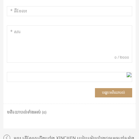
០
/
២០០០
មតិយោបល់ទាំងអស់
(០)
មុន៖ តើស្បែកជើងហ្វ្រាំង XINCHEN ប្រៀបធៀបយ៉ាងដូចម្តេចនៅទូទាំង