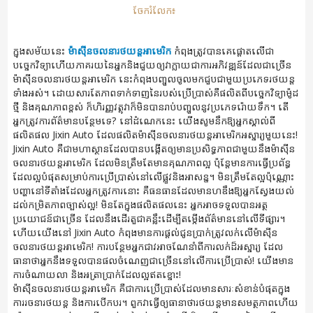
ចែករំលែក៖
ក្នុងសម័យ​នេះ
ម៉ាស៊ីនចលនារថយន្តអាមេរិក
កំពុង​ត្រូវបាន​គេ​ផ្តោតលើជា​
បច្ចេកវិទ្យាហើយភាគរយនៃ​អ្នកនិង​ជួយ​ឲ្យ​វា​ក្លាយ​ជាការអភិវឌ្ឍន៍​ដែល​ជាច្រើន
ម៉ាស៊ីនចលនារថយន្តអាមេរិក នេះកំពុងបញ្ចូលចូលមកជួបជាមួយប្រភេទរថយន្ត
ទាំងអស់។ ដោយសារតែ​ភាពទាក់ទាញនៃរបស់ប្រើប្រាស់គឺផលិតពីបច្ចេកវិទ្យាម៉ូដ
ថ្មី និង​គុណភាពខ្ពស់ ក៏ហិរញ្ញវត្ថុវាក៏មិនបានរាប់បញ្ចូលនូវប្រភេទរ៉ោយទឹក។ តើ
អ្នកត្រូវការព័ត៌មានបន្ថែមទេ? នៅដំណេកនេះ យើងសូមនឹកឱ្យ​អ្នកស្គាល់ពី
ផលិតផល Jixin Auto ដែលផលិតម៉ាស៊ីនចលនារថយន្តអាមេរិក​អស្ចារ្យមួយនេះ!
Jixin Auto គឺជាមហាស្ថានដែល​បានបង្កើតឲ្យមានប្រសិទ្ធភាពជាមួយនឹងម៉ាស៊ីន
ចលនារថយន្តអាមេរិក ដែលមិនត្រឹមតែមានគុណភាពល្អ ប៉ុន្តែមានការធ្វើប្រព័ន្ធ
ដែលល្អបំផុតសម្រាប់ការប្រើប្រាស់នៅលើផ្លូវនិងអាសន្ន។ មិនត្រឹមតែល្អប៉ុណ្ណោះ
បញ្ហានៅទីតាំងដែលអ្នកត្រូវការនោះ គឺធនធានដែលមានហឌឹងឱ្យអ្នកស្វែងយល់
ដល់កម្រិតភាពច្បាស់ល្អ! មិនតែក្នុងផលិតផលនេះ អ្នកអាចទទួលបានអត្ថ
ប្រយោជន៍ជាច្រើន ដែលនឹងដើរតួជា​គន្លឹះដើម្បីតម្កើងព័ត៌មាននៅលើទីផ្សារ។
ហើយយើងនៅ Jixin Auto កំពុង​មានការផ្តល់ជូនប្រាក់ត្រូវលក់លើម៉ាស៊ីន
ចលនារថយន្តអាមេរិក! ការបន្ថែមអ្នកជាវអាចណែនាំពីការលក់ដ៏អស្ចារ្យ ដែល
ធានាថាអ្នកនឹងទទួលបានផលចំណេញជាច្រើននៅលើការប្រើប្រាស់! យើងមាន
ការចំណាយលា និងអត្រាប្រាក់ដែលល្អឥតខ្ចោះ!
ម៉ាស៊ីនចលនារថយន្តអាមេរិក គឺជាការប្រើប្រាស់ដែលមានសារៈសំខាន់បំផុតក្នុង
ការរចនារថយន្ត និងការបើកបរ។ ពួកវាធ្វើឲ្យធានាថារថយន្តមានសមត្ថភាពហើយ