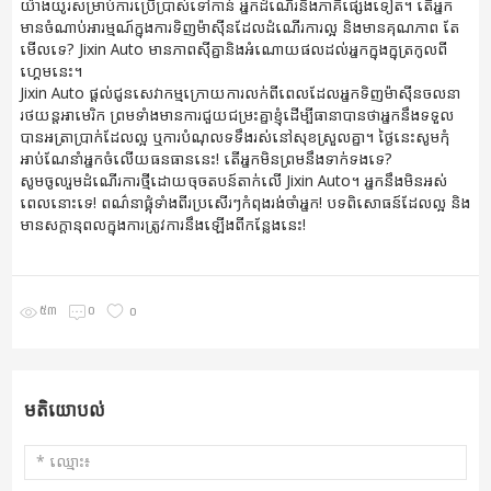
យ៉ាងយូរសម្រាប់ការប្រើប្រាស់ទៅកាន់ អ្នកដំណើរនិងភាគីផ្សេងទៀត។ តើអ្នក
មានចំណាប់អារម្មណ៍ក្នុងការទិញម៉ាស៊ីនដែលដំណើរការល្អ និងមានគុណភាព តែ
មើលទេ? Jixin Auto មានភាពស៊ីគ្នានិងអំណោយផលដល់អ្នកក្នុងក្នុត្រកូលពី
ហ្គេមនេះ។
Jixin Auto ផ្តល់ជូនសេវាកម្មក្រោយការលក់​ពីពេលដែលអ្នកទិញម៉ាស៊ីនចលនា
រថយន្តអាមេរិក ព្រមទាំងមានការជួយជម្រះគ្នាខ្ញុំដើម្បីធានាបានថាអ្នកនឹងទទួល
បានអត្រាប្រាក់ដែលល្អ ឬការបំណុលទទឹងរស់នៅសុខស្រួលគ្នា។ ថ្ងៃនេះសូមកុំ
អាប់ណែនាំអ្នកចំលើយធនធាននេះ! តើអ្នកមិនព្រមនឹងទាក់ទង​ទេ?
សូមចូលរួមដំណើរការថ្មីដោយចុចតបន៍តាក់លើ Jixin Auto។ អ្នកនឹងមិនអស់
ពេលនោះទេ! ពណ៌នាផ្គុំទាំងពីរប្រសើរៗកំពុងរង់ចាំអ្នក! បទពិសោធន៍ដែលល្អ និង
មានសក្តានុពលក្នុងការត្រូវការនឹងឡើងពីកន្លែងនេះ!
៥៣
០
០
មតិយោបល់