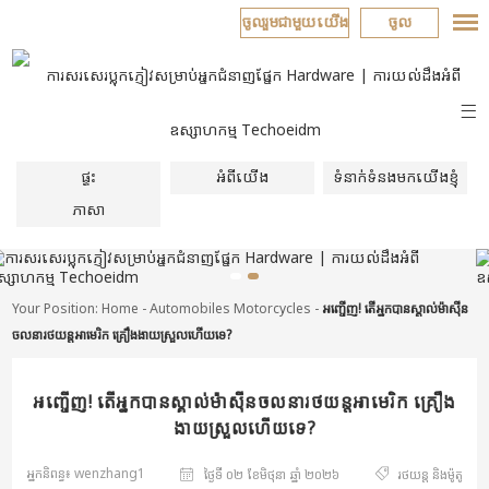
ចូលរួមជាមួយយើង
ចូល
ផ្ទះ
អំពីយើង
ទំនាក់ទំនងមកយើងខ្ញុំ
ភាសា
Your Position:
Home
-
Automobiles Motorcycles
-
អញ្ចើញ! តើអ្នកបានស្គាល់ម៉ាស៊ីន
ចលនារថយន្តអាមេរិក គ្រឿងងាយស្រួលហើយទេ?
អញ្ចើញ! តើអ្នកបានស្គាល់ម៉ាស៊ីនចលនារថយន្តអាមេរិក គ្រឿង
ងាយស្រួលហើយទេ?
អ្នកនិពន្ធ៖ wenzhang1
ថ្ងៃទី ០២ ខែមិថុនា ឆ្នាំ ២០២៦
រថយន្ត និងម៉ូតូ